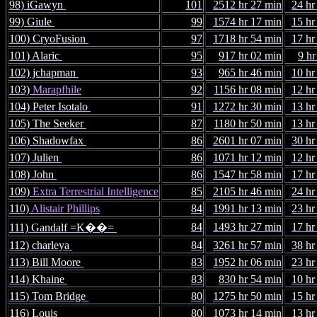
98) iGawyn
101
2512 hr 27 min
24 hr
99) Giule
99
1574 hr 17 min
15 hr
100) CryoFusion
97
1718 hr 54 min
17 hr
101) Alaric
95
917 hr 02 min
9 hr
102) jchapman
93
965 hr 46 min
10 hr
103)
Marapfhile
92
1156 hr 08 min
12 hr
104) Peter Isotalo
91
1272 hr 30 min
13 hr
105) The Seeker
87
1180 hr 50 min
13 hr
106) Shadowfax
86
2601 hr 07 min
30 hr
107) Julien
86
1071 hr 12 min
12 hr
108) John
86
1547 hr 58 min
17 hr
109)
Extra Terrestrial Intelligence
85
2105 hr 46 min
24 hr
110)
Alistair Phillips
84
1991 hr 13 min
23 hr
84
1493 hr 27 min
17 hr
111) Gandalf =K��=
112) charleya
84
3261 hr 57 min
38 hr
113) Bill Moore
83
1952 hr 06 min
23 hr
114) Khaine
83
830 hr 54 min
10 hr
115) Tom Bridge
80
1275 hr 50 min
15 hr
116) Louis
80
1073 hr 14 min
13 hr