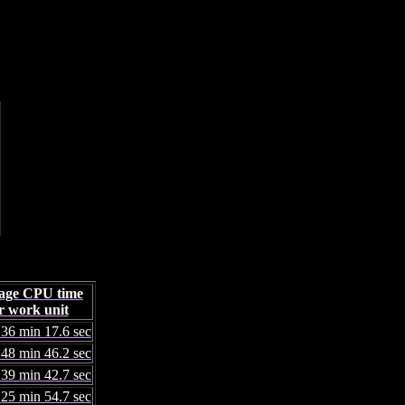
age CPU time
r work unit
 36 min 17.6 sec
 48 min 46.2 sec
 39 min 42.7 sec
 25 min 54.7 sec