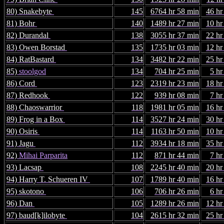
80) Snakebyte
145
6764 hr 58 min
46 hr
81) Bohr
140
1489 hr 27 min
10 hr
82) Durandal
138
3055 hr 37 min
22 hr
83) Owen Borstad
135
1735 hr 03 min
12 hr
84) RatBastard
134
3482 hr 22 min
25 hr
85)
stoolgod
134
704 hr 25 min
5 hr
86) Cord
123
2319 hr 23 min
18 hr
87) Redhook
122
939 hr 08 min
7 hr
88) Chaoswarrior
118
1981 hr 05 min
16 hr
89) Frog in a Box
114
3527 hr 24 min
30 hr
90) Osiris
114
1163 hr 50 min
10 hr
91) Jagu
112
3934 hr 18 min
35 hr
92)
Mihai Parparita
112
871 hr 44 min
7 hr
93) Lacsap
108
2245 hr 40 min
20 hr
94) Harry T. Schueren IV
107
1789 hr 40 min
16 hr
95) skotono
106
706 hr 26 min
6 hr
96) Dan
105
1289 hr 26 min
12 hr
97) baud[k]ilobyte
104
2615 hr 32 min
25 hr