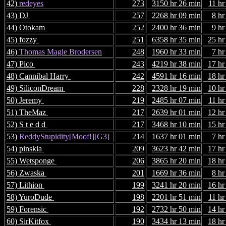
42)
redeyes
273
3150 hr 26 min
11 hr
43) DJ
257
2268 hr 09 min
8 hr
44) Otokam
252
2400 hr 36 min
9 hr
45) fozzy
251
6358 hr 35 min
25 hr
46)
Thomas Magle Brodersen
248
1960 hr 33 min
7 hr
47) Pico
243
4219 hr 38 min
17 hr
48) Cannibal Harry
242
4591 hr 16 min
18 hr
49) SiliconDream
228
2328 hr 19 min
10 hr
50) Jeremy
219
2485 hr 07 min
11 hr
51) TheMaz
217
2639 hr 01 min
12 hr
52) S t e d d
217
3468 hr 10 min
15 hr
53)
ReddyStupidity[Moof!][G3]
214
1637 hr 01 min
7 hr
54) pinskia
209
3623 hr 42 min
17 hr
55) Wetsponge
206
3865 hr 20 min
18 hr
56) Zwaska
201
1669 hr 36 min
8 hr
57) Lithion
199
3241 hr 20 min
16 hr
58) YuroDude
198
2201 hr 51 min
11 hr
59) Forensic
192
2732 hr 50 min
14 hr
60) SirKitfox
190
3434 hr 13 min
18 hr