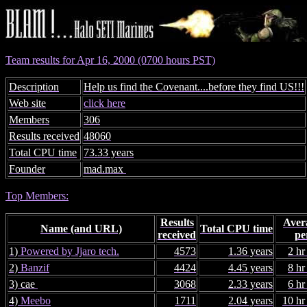
Team results for Apr 16, 2000 (0700 hours PST)
Description
Help us find the Covenant....before they find US!!!
Web site
click here
Members
306
Results received
48060
Total CPU time
73.33 years
Founder
mad.max
Top Members:
Results
Aver
Name (and URL)
Total CPU time
received
pe
1)
Powered by Jjaro tech.
4573
1.36 years
2 hr
2)
Banzif
4424
4.45 years
8 hr
3) cae
3068
2.33 years
6 hr
4)
Meebo
1711
2.04 years
10 hr