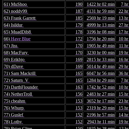
61) MuShoo
190
1422 hr 02 min
7 hr
62) noddy99
187
4131 hr 59 min
22 hr
63) Frank Garrett
185
2569 hr 19 min
13 hr
64) Isildur
179
4999 hr 13 min
27 hr
65) MuadDib8
178
3196 hr 08 min
17 hr
66)
Have Blue
172
1756 hr 20 min
10 hr
67) Jiss
170
1905 hr 49 min
11 hr
68) MacFury
170
3230 hr 00 min
19 hr
69) Erikbjo
169
2815 hr 33 min
16 hr
70) dDave
169
5014 hr 49 min
29 hr
71) Sam Mackrill
165
6047 hr 56 min
36 hr
72) Saturn_V
165
1284 hr 29 min
7 hr
73) DarthFlounder
163
1742 hr 52 min
10 hr
74) NetherTroll
156
2483 hr 27 min
15 hr
75) cbeahm
153
3652 hr 17 min
23 hr
76) Whurp
153
2319 hr 29 min
15 hr
77) Guslef
152
2196 hr 57 min
14 hr
78) Lothy
152
2943 hr 11 min
19 hr
79) Brian Cline
150
1925 hr 28 min
12 hr