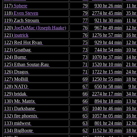
117)
Sphere
79
930 hr 26 min
11 hr
118)
Even Steven
79
2774 hr 45 min
35 hr
119) Zach Stroum
77
921 hr 30 min
11 hr
120)
JoeDaMac (Joseph Haake)
76
967 hr 49 min
12 hr
121)
jpatrick
76
1276 hr 57 min
16 hr
122) Red Hot Ryan
75
929 hr 44 min
12 hr
123) Goatbag
73
744 hr 54 min
10 hr
124) Burnz
73
1070 hr 37 min
14 hr
125) Ethan Soutar-Rau
71
1520 hr 10 min
21 hr
126) Dragos
71
1722 hr 15 min
24 hr
127) MoBill
69
1250 hr 55 min
18 hr
128) NATO
67
650 hr 58 min
9 hr
129) bridak
66
2274 hr 17 min
34 hr
130) Mr. Matrix
66
894 hr 18 min
13 hr
131) Darksbane
65
1040 hr 46 min
16 hr
132) fire phoenix
65
1057 hr 05 min
16 hr
133) midwest
63
801 hr 24 min
12 hr
134) BigBoote
62
1152 hr 30 min
18 hr