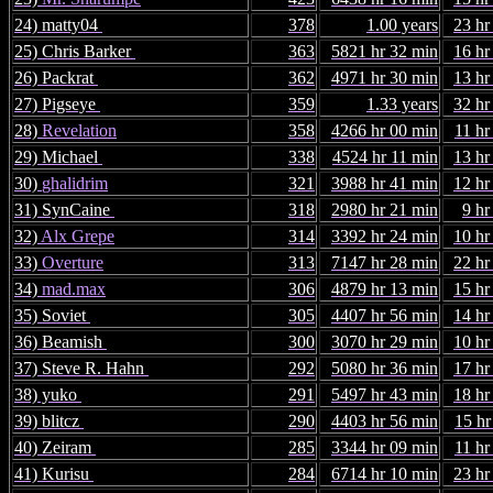
24) matty04
378
1.00 years
23 hr
25) Chris Barker
363
5821 hr 32 min
16 hr
26) Packrat
362
4971 hr 30 min
13 hr
27) Pigseye
359
1.33 years
32 hr
28)
Revelation
358
4266 hr 00 min
11 hr
29) Michael
338
4524 hr 11 min
13 hr
30)
ghalidrim
321
3988 hr 41 min
12 hr
31) SynCaine
318
2980 hr 21 min
9 hr
32)
Alx Grepe
314
3392 hr 24 min
10 hr
33)
Overture
313
7147 hr 28 min
22 hr
34)
mad.max
306
4879 hr 13 min
15 hr
35) Soviet
305
4407 hr 56 min
14 hr
36) Beamish
300
3070 hr 29 min
10 hr
37) Steve R. Hahn
292
5080 hr 36 min
17 hr
38) yuko
291
5497 hr 43 min
18 hr
39) blitcz
290
4403 hr 56 min
15 hr
40) Zeiram
285
3344 hr 09 min
11 hr
41) Kurisu
284
6714 hr 10 min
23 hr