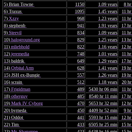
5) Brian Towne
1150
1.09 years
8 hr
6) Traxus
1095
1.45 years
11 hr
7)
Xzzy
968
1.23 years
11 hr
8) stephenb
941
1.91 years
17 hr
9)
Steevil
834
1.09 years
11 hr
10)
haloground.org
829
1.25 years
13 hr
11)
mliebhold
822
1.16 years
12 hr
12)
jeremedia
748
1.01 years
11 hr
13) baldrik
649
1.29 years
17 hr
14)
Orbital Arm
628
1.41 years
19 hr
15) JSH ex-Bungie
557
1.26 years
19 hr
16) scrain
512
1.18 years
20 hr
17)
Frigidman
489
5430 hr 06 min
11 hr
18)
otherguy
485
8540 hr 11 min
17 hr
19)
Mark IV Cyborg
470
5653 hr 32 min
12 hr
20) byrneda
450
4409 hr 52 min
9 hr
21) Oddot
441
5593 hr 15 min
12 hr
22) Tim
433
6505 hr 25 min
15 hr
23)
Mr. Sharumpe
423
6438 hr 16 min
15 hr