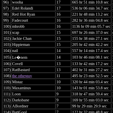
96)
wooha
17
665 hr 51 min 10.8 sec
97)
Edel Rolandi
17
536 hr 06 min 34.7 sec
98)
Red Hot Ryan
16
221 hr 48 min 13.2 sec
99)
Fadecourt
16
282 hr 36 min 04.8 sec
100)
mhrobb
16
1136 hr 09 min 05.7 sec
101)
scap
15
697 hr 26 min 37.0 sec
102)
Jackie Chan
15
155 hr 38 min 27.1 sec
103)
Hippieman
15
205 hr 42 min 42.2 sec
104)
nail
14
557 hr 14 min 17.4 sec
105)
14
103 hr 46 min 08.1 sec
Le�nem
106)
Covell
13
133 hr 42 min 17.2 sec
107)
RatBastard
13
402 hr 31 min 27.2 sec
108)
the otherguy
11
495 hr 23 min 52.5 sec
109)
Mistaz
10
320 hr 44 min 03.4 sec
110)
Maxaminus
10
143 hr 01 min 53.8 sec
111)
Loon
9
318 hr 47 min 59.4 sec
112)
Darksbane
9
169 hr 55 min 03.0 sec
113)
ABordner
7
99 hr 29 min 29.9 sec
114)
BatiGool
7
122 hr 32 min 48.8 sec