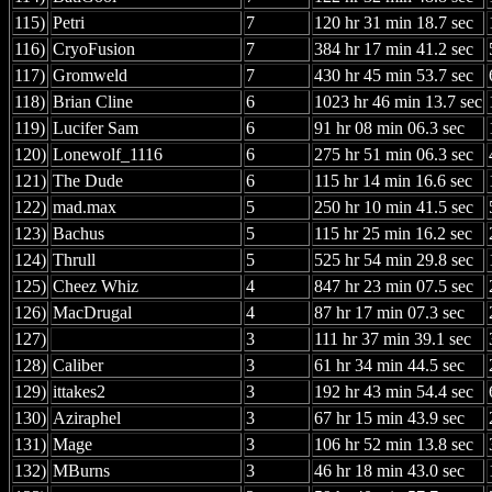
115)
Petri
7
120 hr 31 min 18.7 sec
116)
CryoFusion
7
384 hr 17 min 41.2 sec
117)
Gromweld
7
430 hr 45 min 53.7 sec
118)
Brian Cline
6
1023 hr 46 min 13.7 sec
119)
Lucifer Sam
6
91 hr 08 min 06.3 sec
120)
Lonewolf_1116
6
275 hr 51 min 06.3 sec
121)
The Dude
6
115 hr 14 min 16.6 sec
122)
mad.max
5
250 hr 10 min 41.5 sec
123)
Bachus
5
115 hr 25 min 16.2 sec
124)
Thrull
5
525 hr 54 min 29.8 sec
125)
Cheez Whiz
4
847 hr 23 min 07.5 sec
126)
MacDrugal
4
87 hr 17 min 07.3 sec
127)
3
111 hr 37 min 39.1 sec
128)
Caliber
3
61 hr 34 min 44.5 sec
129)
ittakes2
3
192 hr 43 min 54.4 sec
130)
Aziraphel
3
67 hr 15 min 43.9 sec
131)
Mage
3
106 hr 52 min 13.8 sec
132)
MBurns
3
46 hr 18 min 43.0 sec