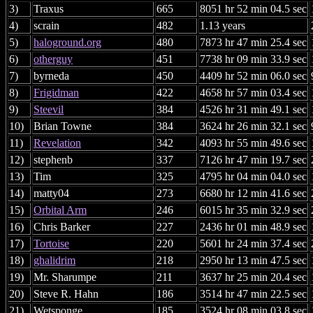
3)
Traxus
665
8051 hr 52 min 04.5 sec
4)
scrain
482
1.13 years
5)
haloground.org
480
7873 hr 47 min 25.4 sec
6)
otherguy
451
7738 hr 09 min 33.9 sec
7)
byrneda
450
4409 hr 52 min 06.0 sec
8)
Frigidman
422
4658 hr 57 min 03.4 sec
9)
Steevil
384
4526 hr 31 min 49.1 sec
10)
Brian Towne
384
3624 hr 26 min 32.1 sec
11)
Revelation
342
4093 hr 55 min 49.6 sec
12)
stephenb
337
7126 hr 47 min 19.7 sec
13)
Tim
325
4795 hr 04 min 04.0 sec
14)
matty04
273
6680 hr 12 min 41.6 sec
15)
Orbital Arm
246
6015 hr 35 min 32.9 sec
16)
Chris Barker
227
2436 hr 01 min 48.9 sec
17)
Tortoise
220
5601 hr 24 min 37.4 sec
18)
ghalidrim
218
2950 hr 13 min 47.5 sec
19)
Mr. Sharumpe
211
3637 hr 25 min 20.4 sec
20)
Steve R. Hahn
186
3514 hr 47 min 22.5 sec
21)
Wetsponge
185
3524 hr 08 min 03.8 sec