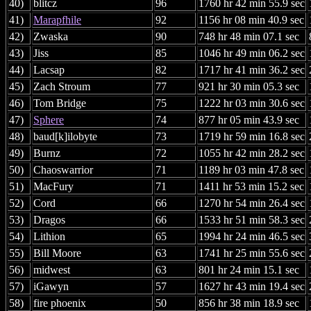
40)
blitcz
96
1760 hr 42 min 55.9 sec
41)
Marapfhile
92
1156 hr 08 min 40.9 sec
42)
Zwaska
90
748 hr 48 min 07.1 sec
43)
Jiss
85
1046 hr 49 min 06.2 sec
44)
Lacsap
82
1717 hr 41 min 36.2 sec
45)
Zach Stroum
77
921 hr 30 min 05.3 sec
46)
Tom Bridge
75
1222 hr 03 min 30.6 sec
47)
Sphere
74
877 hr 05 min 43.9 sec
48)
baud[k]ilobyte
73
1719 hr 59 min 16.8 sec
49)
Burnz
72
1055 hr 42 min 28.2 sec
50)
Chaoswarrior
71
1189 hr 03 min 47.8 sec
51)
MacFury
71
1411 hr 53 min 15.2 sec
52)
Cord
66
1270 hr 54 min 26.4 sec
53)
Dragos
66
1533 hr 51 min 58.3 sec
54)
Lithion
65
1994 hr 24 min 46.5 sec
55)
Bill Moore
63
1741 hr 25 min 55.6 sec
56)
midwest
63
801 hr 24 min 15.1 sec
57)
iGawyn
57
1627 hr 43 min 19.4 sec
58)
fire phoenix
50
856 hr 38 min 18.9 sec