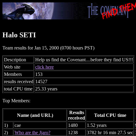
Halo SETI
Team results for Jan 15, 2000 (0700 hours PST)
Description
Help us find the Covenant....before they find US!!!
Web site
click here
Members
153
results received
14527
total CPU time
25.33 years
Top Members:
Results
Name (and URL)
Total CPU time
received
1)
cae
1480
1.52 years
2)
Who are the Jjaro?
1238
3782 hr 16 min 27.5 sec