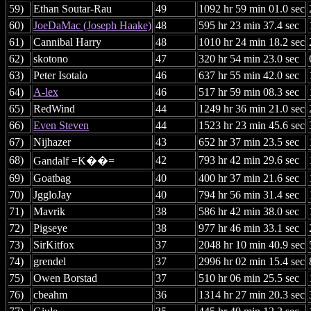
59)
Ethan Soutar-Rau
49
1092 hr 59 min 01.0 sec
60)
JoeDaMac (Joseph Haake)
48
595 hr 23 min 37.4 sec
61)
Cannibal Harry
48
1010 hr 24 min 18.2 sec
62)
skotono
47
320 hr 54 min 23.0 sec
63)
Peter Isotalo
46
637 hr 55 min 42.0 sec
64)
A-lex
46
517 hr 59 min 08.3 sec
65)
RedWind
44
1249 hr 36 min 21.0 sec
66)
Even Steven
44
1523 hr 23 min 45.6 sec
67)
Nijhazer
43
652 hr 37 min 23.5 sec
68)
42
793 hr 42 min 29.6 sec
Gandalf =K��=
69)
Goatbag
40
400 hr 37 min 21.6 sec
70)
JggloJay
40
794 hr 56 min 31.4 sec
71)
Mavrik
38
586 hr 42 min 38.0 sec
72)
Pigseye
38
977 hr 46 min 33.1 sec
73)
SirKitfox
37
2048 hr 10 min 40.9 sec
74)
grendel
37
2996 hr 02 min 15.4 sec
75)
Owen Borstad
37
510 hr 06 min 25.5 sec
76)
cbeahm
36
1314 hr 27 min 20.3 sec