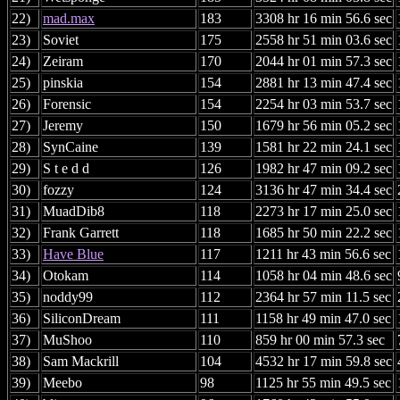
22)
mad.max
183
3308 hr 16 min 56.6 sec
23)
Soviet
175
2558 hr 51 min 03.6 sec
24)
Zeiram
170
2044 hr 01 min 57.3 sec
25)
pinskia
154
2881 hr 13 min 47.4 sec
26)
Forensic
154
2254 hr 03 min 53.7 sec
27)
Jeremy
150
1679 hr 56 min 05.2 sec
28)
SynCaine
139
1581 hr 22 min 24.1 sec
29)
S t e d d
126
1982 hr 47 min 09.2 sec
30)
fozzy
124
3136 hr 47 min 34.4 sec
31)
MuadDib8
118
2273 hr 17 min 25.0 sec
32)
Frank Garrett
118
1685 hr 50 min 22.2 sec
33)
Have Blue
117
1211 hr 43 min 56.6 sec
34)
Otokam
114
1058 hr 04 min 48.6 sec
35)
noddy99
112
2364 hr 57 min 11.5 sec
36)
SiliconDream
111
1158 hr 49 min 47.0 sec
37)
MuShoo
110
859 hr 00 min 57.3 sec
38)
Sam Mackrill
104
4532 hr 17 min 59.8 sec
39)
Meebo
98
1125 hr 55 min 49.5 sec