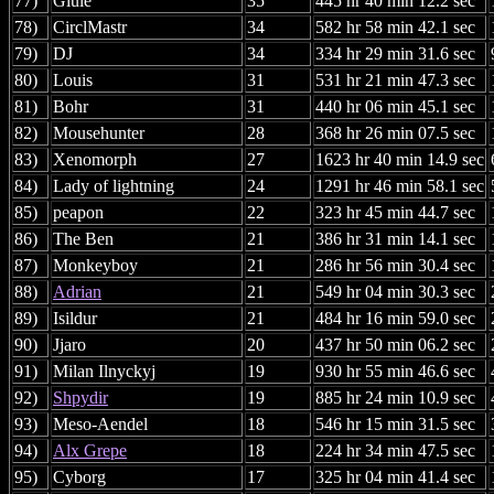
77)
Giule
35
445 hr 40 min 12.2 sec
78)
CirclMastr
34
582 hr 58 min 42.1 sec
79)
DJ
34
334 hr 29 min 31.6 sec
80)
Louis
31
531 hr 21 min 47.3 sec
81)
Bohr
31
440 hr 06 min 45.1 sec
82)
Mousehunter
28
368 hr 26 min 07.5 sec
83)
Xenomorph
27
1623 hr 40 min 14.9 sec
84)
Lady of lightning
24
1291 hr 46 min 58.1 sec
85)
peapon
22
323 hr 45 min 44.7 sec
86)
The Ben
21
386 hr 31 min 14.1 sec
87)
Monkeyboy
21
286 hr 56 min 30.4 sec
88)
Adrian
21
549 hr 04 min 30.3 sec
89)
Isildur
21
484 hr 16 min 59.0 sec
90)
Jjaro
20
437 hr 50 min 06.2 sec
91)
Milan Ilnyckyj
19
930 hr 55 min 46.6 sec
92)
Shpydir
19
885 hr 24 min 10.9 sec
93)
Meso-Aendel
18
546 hr 15 min 31.5 sec
94)
Alx Grepe
18
224 hr 34 min 47.5 sec
95)
Cyborg
17
325 hr 04 min 41.4 sec