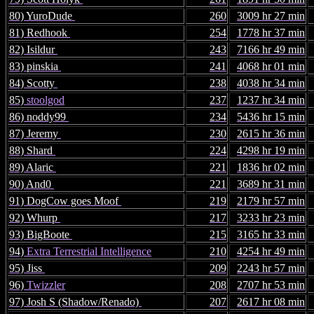
80) YuroDude
260
3009 hr 27 min
81) Redhook
254
1778 hr 37 min
82) Isildur
243
7166 hr 49 min
83) pinskia
241
4068 hr 01 min
84) Scotty
238
4038 hr 34 min
85)
stoolgod
237
1237 hr 34 min
86) noddy99
234
5436 hr 15 min
87) Jeremy
230
2615 hr 36 min
88) Shard
224
4298 hr 19 min
89) Alaric
221
1836 hr 02 min
90) And0
221
3689 hr 31 min
91) DogCow goes Moof
219
2179 hr 57 min
92) Whurp
217
3233 hr 23 min
93) BigBoote
215
3165 hr 33 min
94)
Extra Terrestrial Intelligence
210
4254 hr 49 min
95) Jiss
209
2243 hr 57 min
96)
Twizzler
208
2707 hr 53 min
97) Josh S (Shadow/Renado)
207
2617 hr 08 min