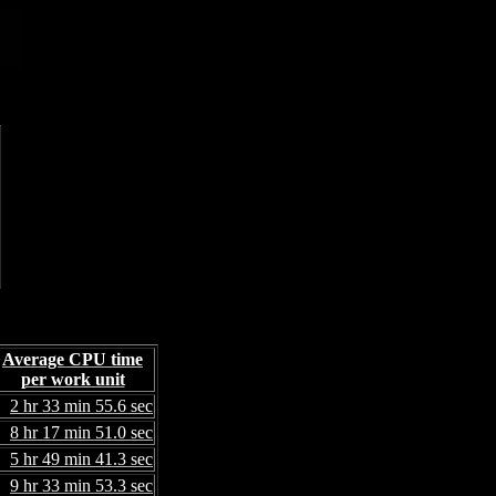
Average CPU time
per work unit
2 hr 33 min 55.6 sec
8 hr 17 min 51.0 sec
5 hr 49 min 41.3 sec
9 hr 33 min 53.3 sec