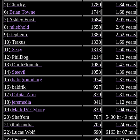
5) Chucky
1780
1.84 years
6)
Brian Towne
1744
1.68 years
7) Ashley Frost
1684
2.05 years
8)
mliebhold
1658
2.46 years
9) stephenb
1386
2.52 years
10) Traxus
1338
1.69 years
11)
Xzzy
1313
1.60 years
12) PhilDog
1214
2.12 years
13) DarthFlounder
1085
1.47 years
14)
Steevil
1053
1.39 years
15)
haloground.org
974
1.37 years
16) baldrik
927
1.82 years
17)
Orbital Arm
879
1.81 years
18)
jeremedia
841
1.12 years
19)
Mark IV Cyborg
839
1.04 years
20) Shaft'em
787
5430 hr 49 min
21) thulcandra
705
1.24 years
22) Lucas Wolf
690
6163 hr 07 min
23) Pigseye
686
1.72 years