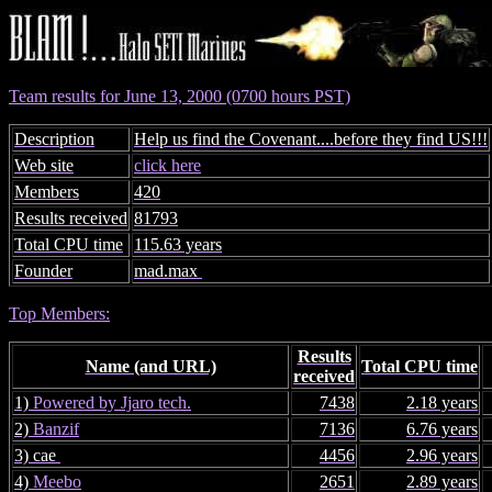
Team results for June 13, 2000 (0700 hours PST)
Description
Help us find the Covenant....before they find US!!!
Web site
click here
Members
420
Results received
81793
Total CPU time
115.63 years
Founder
mad.max
Top Members:
Results
Name (and URL)
Total CPU time
received
1)
Powered by Jjaro tech.
7438
2.18 years
2)
Banzif
7136
6.76 years
3) cae
4456
2.96 years
4)
Meebo
2651
2.89 years