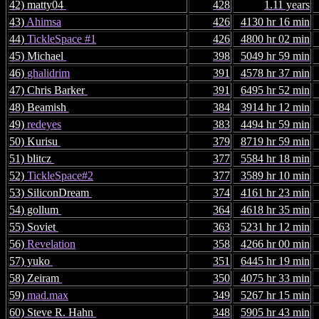
42) matty04
428
1.11 years
43)
Ahimsa
426
4130 hr 16 min
44)
TickleSpace #1
426
4800 hr 02 min
45) Michael
398
5049 hr 59 min
46)
ghalidrim
391
4578 hr 37 min
47) Chris Barker
391
6495 hr 52 min
48) Beamish
384
3914 hr 12 min
49)
redeyes
383
4494 hr 59 min
50) Kurisu
379
8719 hr 59 min
51) blitcz
377
5584 hr 18 min
52)
TickleSpace#2
377
3589 hr 10 min
53) SiliconDream
374
4161 hr 23 min
54) gollum
364
4618 hr 35 min
55) Soviet
363
5231 hr 12 min
56)
Revelation
358
4266 hr 00 min
57) yuko
351
6445 hr 19 min
58) Zeiram
350
4075 hr 33 min
59)
mad.max
349
5267 hr 15 min
60) Steve R. Hahn
348
5905 hr 43 min