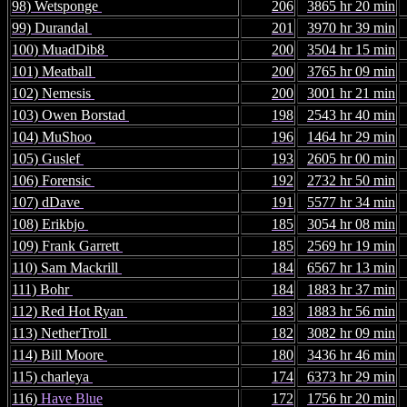
98) Wetsponge
206
3865 hr 20 min
99) Durandal
201
3970 hr 39 min
100) MuadDib8
200
3504 hr 15 min
101) Meatball
200
3765 hr 09 min
102) Nemesis
200
3001 hr 21 min
103) Owen Borstad
198
2543 hr 40 min
104) MuShoo
196
1464 hr 29 min
105) Guslef
193
2605 hr 00 min
106) Forensic
192
2732 hr 50 min
107) dDave
191
5577 hr 34 min
108) Erikbjo
185
3054 hr 08 min
109) Frank Garrett
185
2569 hr 19 min
110) Sam Mackrill
184
6567 hr 13 min
111) Bohr
184
1883 hr 37 min
112) Red Hot Ryan
183
1883 hr 56 min
113) NetherTroll
182
3082 hr 09 min
114) Bill Moore
180
3436 hr 46 min
115) charleya
174
6373 hr 29 min
116)
Have Blue
172
1756 hr 20 min