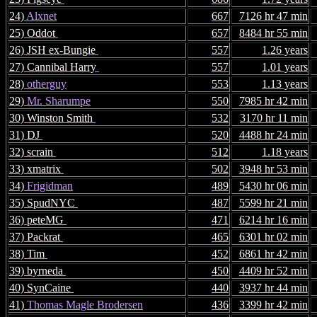
24)
Alxnet
667
7126 hr 47 min
25) Oddot
657
8484 hr 55 min
26) JSH ex-Bungie
557
1.26 years
27) Cannibal Harry
557
1.01 years
28)
otherguy
553
1.13 years
29)
Mr. Sharumpe
550
7985 hr 42 min
30) Winston Smith
532
3170 hr 11 min
31) DJ
520
4488 hr 24 min
32) scrain
512
1.18 years
33) xmatrix
502
3948 hr 53 min
34)
Frigidman
489
5430 hr 06 min
35) SpudNYC
487
5599 hr 21 min
36) peteMG
471
6214 hr 16 min
37) Packrat
465
6301 hr 02 min
38) Tim
452
6861 hr 42 min
39) byrneda
450
4409 hr 52 min
40) SynCaine
440
3937 hr 44 min
41)
Thomas Magle Brodersen
436
3399 hr 42 min