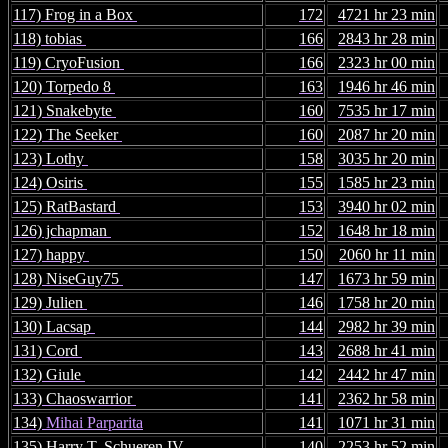
117) Frog in a Box
172
4721 hr 23 min
118) tobias
166
2843 hr 28 min
119) CryoFusion
166
2323 hr 00 min
120) Torpedo 8
163
1946 hr 46 min
121) Snakebyte
160
7535 hr 17 min
122) The Seeker
160
2087 hr 20 min
123) Lothy
158
3035 hr 20 min
124) Osiris
155
1585 hr 23 min
125) RatBastard
153
3940 hr 02 min
126) jchapman
152
1648 hr 18 min
127) happy
150
2060 hr 11 min
128) NiseGuy75
147
1673 hr 59 min
129) Julien
146
1758 hr 20 min
130) Lacsap
144
2982 hr 39 min
131) Cord
143
2688 hr 41 min
132) Giule
142
2442 hr 47 min
133) Chaoswarrior
141
2362 hr 58 min
134)
Mihai Parparita
141
1071 hr 31 min
135) Harry T. Schueren IV
140
2253 hr 52 min