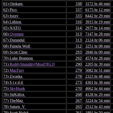
61) Otokam
338
3172 hr 46 min
62) Pico
337
6175 hr 12 min
63) fozzy
335
8442 hr 29 min
64) Lithion
316
3915 hr 19 min
65) NATO
314
2977 hr 14 min
66)
Overture
313
7147 hr 28 min
67) Durandal
313
2124 hr 06 min
68) Pamela Wolf
312
3251 hr 08 min
69) Scott Cline
293
2846 hr 00 min
70) Luke Brannon
292
4574 hr 28 min
71)
ReddyStupidity[Moof!][G3]
290
2205 hr 39 min
72)
MacFury
279
5082 hr 51 min
73) Zwaska
278
2323 hr 48 min
74) S t e d d
273
4361 hr 38 min
75)
SkyHook
270
4662 hr 44 min
76) SirKitfox
268
4128 hr 20 min
77) TheMaz
267
3224 hr 54 min
78) Saturn_V
265
2512 hr 43 min
79) Scott Holyk
261
1891 hr 50 min