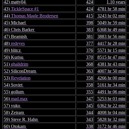
42) matty04
424
1.10 years
43)
TickleSpace #1
424
4781 hr 58 min
44)
Thomas Magle Brodersen
415
3243 hr 02 min
45) Michael
398
5049 hr 59 min
46) Chris Barker
383
6368 hr 49 min
47) Beamish
381
3883 hr 56 min
48)
redeyes
377
4417 hr 28 min
49) blitcz
376
5571 hr 15 min
50) Kurisu
370
8515 hr 47 min
51)
ghalidrim
368
4381 hr 43 min
52) SiliconDream
363
4007 hr 50 min
53)
Revelation
358
4266 hr 00 min
54) Soviet
358
5161 hr 34 min
55) gollum
355
4491 hr 06 min
56)
mad.max
347
5253 hr 03 min
57) yuko
345
6362 hr 22 min
58) Zeiram
344
4008 hr 04 min
59) Steve R. Hahn
343
5828 hr 32 min
60) Otokam
338
3172 hr 46 min