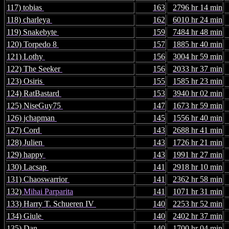
117) tobias
163
2796 hr 14 min
118) charleya
162
6010 hr 24 min
119) Snakebyte
159
7484 hr 48 min
120) Torpedo 8
157
1885 hr 40 min
121) Lothy
156
3004 hr 59 min
122) The Seeker
156
2033 hr 37 min
123) Osiris
155
1585 hr 23 min
124) RatBastard
153
3940 hr 02 min
125) NiseGuy75
147
1673 hr 59 min
126) jchapman
145
1556 hr 40 min
127) Cord
143
2688 hr 41 min
128) Julien
143
1726 hr 21 min
129) happy
143
1991 hr 27 min
130) Lacsap
141
2918 hr 10 min
131) Chaoswarrior
141
2362 hr 58 min
132)
Mihai Parparita
141
1071 hr 31 min
133) Harry T. Schueren IV
140
2253 hr 52 min
134) Giule
140
2402 hr 37 min
135) Dan
140
1700 hr 04 min