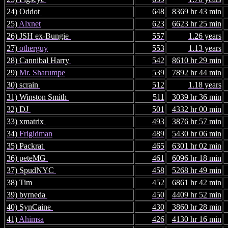
24) Oddot
648
8369 hr 43 min
25)
Alxnet
623
6623 hr 25 min
26) JSH ex-Bungie
557
1.26 years
27)
otherguy
553
1.13 years
28) Cannibal Harry
542
8610 hr 29 min
29)
Mr. Sharumpe
539
7892 hr 44 min
30) scrain
512
1.18 years
31) Winston Smith
511
3039 hr 36 min
32) DJ
501
4332 hr 00 min
33) xmatrix
493
3876 hr 57 min
34)
Frigidman
489
5430 hr 06 min
35) Packrat
465
6301 hr 02 min
36) peteMG
461
6096 hr 18 min
37) SpudNYC
458
5268 hr 49 min
38) Tim
452
6861 hr 42 min
39) byrneda
450
4409 hr 52 min
40) SynCaine
430
3860 hr 28 min
41)
Ahimsa
426
4130 hr 16 min