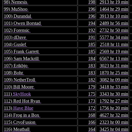
98) Nemesis
198
2913 hr 19 min
99) MuShoo
196
1464 hr 29 min
100) Durandal
196
3913 hr 10 min
101) Owen Borstad
194
2489 hr 56 min
102) Forensic
192
2732 hr 50 min
103) dDave
191
5577 hr 34 min
104) Guslef
185
2518 hr 11 min
105) Frank Garrett
185
2569 hr 19 min
106) Sam Mackrill
184
6567 hr 13 min
107) Erikbjo
183
3023 hr 31 min
108) Bohr
183
1870 hr 25 min
109) NetherTroll
182
3082 hr 09 min
110) Bill Moore
179
3418 hr 33 min
111)
SkyHook
175
3343 hr 30 min
112) Red Hot Ryan
173
1792 hr 27 min
113)
Have Blue
172
1756 hr 20 min
114) Frog in a Box
168
4627 hr 32 min
115) CryoFusion
166
2323 hr 00 min
116) Meatball
164
3425 hr 04 min