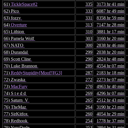
61)
TickleSpace#2
335
3173 hr 41 min
62) Pico
333
6087 hr 49 min
63) fozzy
331
8358 hr 59 min
64)
Overture
313
7147 hr 28 min
65) Lithion
310
3881 hr 17 min
66) Pamela Wolf
303
3160 hr 20 min
67) NATO
300
2838 hr 46 min
68) Durandal
299
2038 hr 20 min
69) Scott Cline
290
2824 hr 48 min
70) Luke Brannon
289
4554 hr 07 min
71)
ReddyStupidity[Moof!][G3]
287
2183 hr 18 min
72) Zwaska
272
2273 hr 07 min
73)
MacFury
270
4963 hr 40 min
74) S t e d d
269
4296 hr 07 min
75) Saturn_V
265
2512 hr 43 min
76) TheMaz
264
3190 hr 23 min
77) SirKitfox
260
4054 hr 29 min
78) Redhook
254
1778 hr 37 min
79) YuroDude
253
2894 hr 31 min