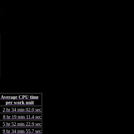
Average CPU time
per work unit
2 hr 34 min 02.0 sec
8 hr 19 min 11.4 sec
5 hr 52 min 22.9 sec
9 hr 34 min 55.7 sec