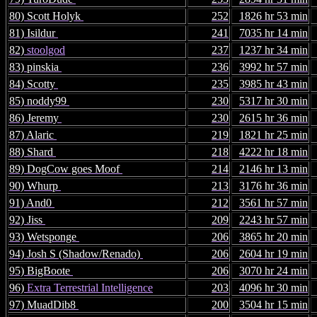
80) Scott Holyk
252
1826 hr 53 min
81) Isildur
241
7035 hr 14 min
82)
stoolgod
237
1237 hr 34 min
83) pinskia
236
3992 hr 57 min
84) Scotty
235
3985 hr 43 min
85) noddy99
230
5317 hr 30 min
86) Jeremy
230
2615 hr 36 min
87) Alaric
219
1821 hr 25 min
88) Shard
218
4222 hr 18 min
89) DogCow goes Moof
214
2146 hr 13 min
90) Whurp
213
3176 hr 36 min
91) And0
212
3561 hr 57 min
92) Jiss
209
2243 hr 57 min
93) Wetsponge
206
3865 hr 20 min
94) Josh S (Shadow/Renado)
206
2604 hr 19 min
95) BigBoote
206
3070 hr 24 min
96)
Extra Terrestrial Intelligence
203
4096 hr 30 min
97) MuadDib8
200
3504 hr 15 min