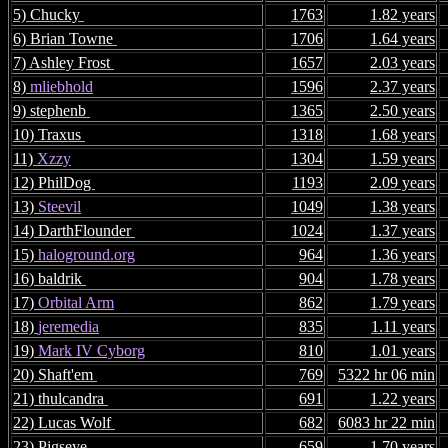
5) Chucky
1763
1.82 years
6) Brian Towne
1706
1.64 years
7) Ashley Frost
1657
2.03 years
8)
mliebhold
1596
2.37 years
9) stephenb
1365
2.50 years
10) Traxus
1318
1.68 years
11)
Xzzy
1304
1.59 years
12) PhilDog
1193
2.09 years
13)
Steevil
1049
1.38 years
14) DarthFlounder
1024
1.37 years
15)
haloground.org
964
1.36 years
16) baldrik
904
1.78 years
17)
Orbital Arm
862
1.79 years
18)
jeremedia
835
1.11 years
19)
Mark IV Cyborg
810
1.01 years
20) Shaft'em
769
5322 hr 06 min
21) thulcandra
691
1.22 years
22) Lucas Wolf
682
6083 hr 22 min
23) Pigseye
659
1.70 years