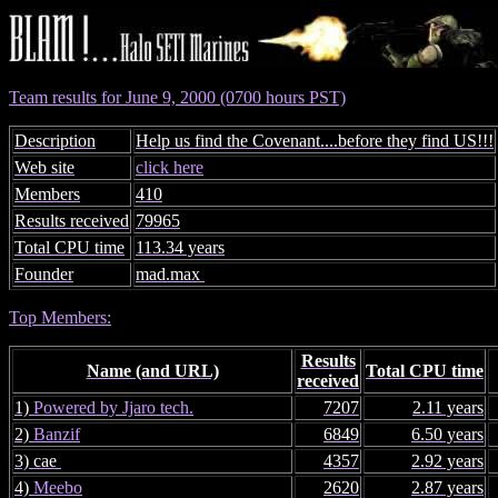
Team results for June 9, 2000 (0700 hours PST)
Description
Help us find the Covenant....before they find US!!!
Web site
click here
Members
410
Results received
79965
Total CPU time
113.34 years
Founder
mad.max
Top Members:
Results
Name (and URL)
Total CPU time
received
1)
Powered by Jjaro tech.
7207
2.11 years
2)
Banzif
6849
6.50 years
3) cae
4357
2.92 years
4)
Meebo
2620
2.87 years